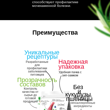
способствуют профилактике
мочекаменной болезни.
Преимущества
Уникальные
рецептуры
Надежная
Разработанные
упаковка
для
профилактики
заболеваний
Удобная пачка с
питомцев
зип-замком
Прозрачность
составов
Без
Контроль
и
качества от
кукурузы
сырья до
Не содержит
пшеницы
готовой
глютена,
продукции
гипоаллергенные
ингредиенты