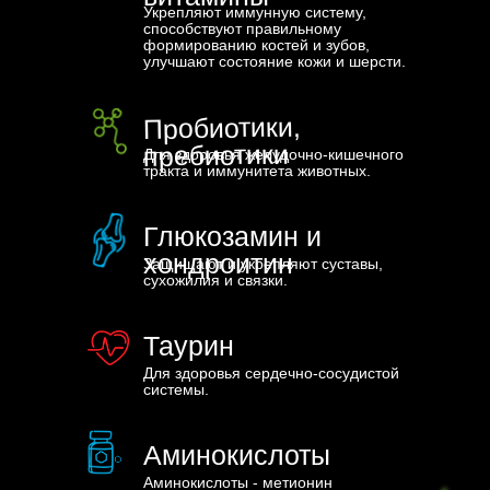
Укрепляют иммунную систему,
способствуют правильному
формированию костей и зубов,
улучшают состояние кожи и шерсти.
Пробиотики,
пребиотики
Для здоровья желудочно-кишечного
тракта и иммунитета животных.
Глюкозамин и
хондроитин
Защищают и укрепляют суставы,
сухожилия и связки.
Таурин
Для здоровья сердечно-сосудистой
системы.
Аминокислоты
Аминокислоты - метионин