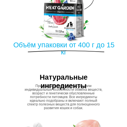
Объём упаковки от 400 г до 15
кг
Натуральные
ингредиенты
При разработке рецептур мы учли
индивидуальные особенности обмена веществ,
возраст и генетически обусловленные
потребности питомцев. Все ингредиенты
идеально подобраны и включают полный
спектр полезных веществ для полноценного
развития кошек и собак.