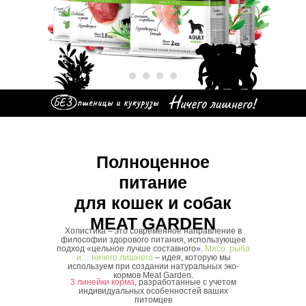
Полноценное
питание
для кошек и собак
MEAT GARDEN
Холистика – это современное направление в
философии здорово
го питания, использующее
подход «цельное лучше составного».
Мясо, рыба
и… ничего лишнего
– идея, которую мы
используем при создании натуральных эко-
кормов Meat Garden.
3 линейки корма
, разработанные с учетом
индивидуальных особенностей ваших
питомцев