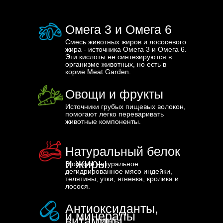
Омега 3 и Омега 6
Смесь животных жиров и лососевого
жира - источника Омега 3 и Омега 6.
Эти кислоты не синтезируются в
организме животных, но есть в
корме Meat Garden.
Овощи и фрукты
Источники грубых пищевых волокон,
помогают легко переваривать
животные компоненты.
Натуральный белок
и жиры
В основе натуральное
дегидрированное мясо индейки,
телятины, утки, ягненка, кролика и
лосося.
Антиоксиданты,
и минералы
витамины