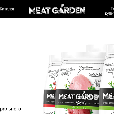
Г
Каталог
купи
М
урального