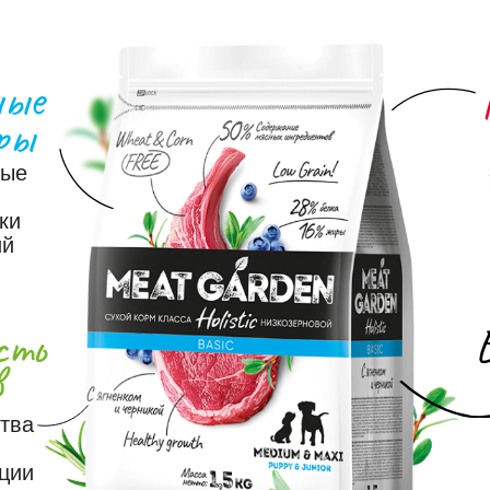
ные
ры
ные
ки
ий
сть
в
ства
ции