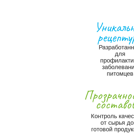
Уникаль
рецепту
Разработан
для
профилакти
заболеван
питомцев
Прозрачно
составо
Контроль каче
от сырья до
готовой продук