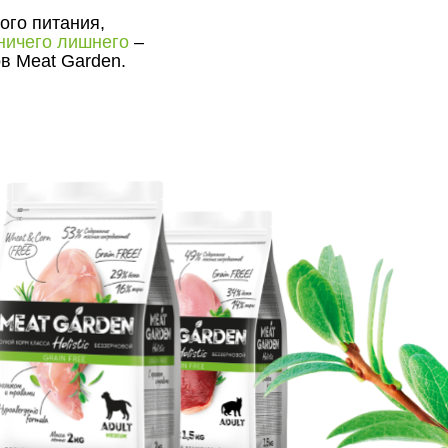
о
го питания,
ничего лишнего
–
в Meat Garden.