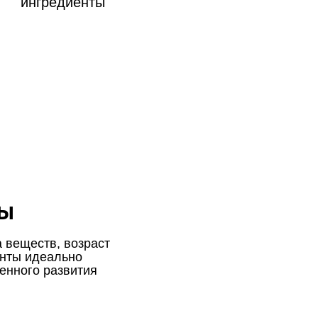
ингредиенты
ы
 веществ, возраст
енты идеально
енного развития