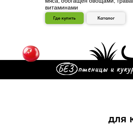
мяса, обогащен овощами, трава
витаминами
Где купить
Каталог
для