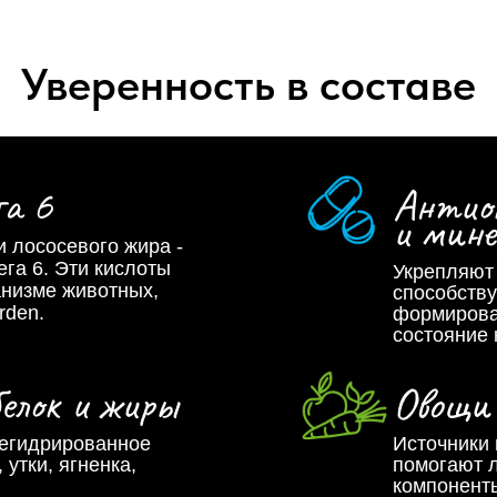
Уверенность в составе
га 6
Антио
и мин
 лососевого жира -
ега 6. Эти кислоты
Укрепляют
анизме животных,
способств
rden.
формирова
состояние 
елок и жиры
Овощи
дегидрированное
Источники
 утки, ягненка,
помогают 
компонент