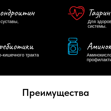
хондроитин
Таурин
суставы,
Для здоров
системы.
ребиотики
Амино
-кишечного тракта
Аминокисло
профилакти
Преимущества