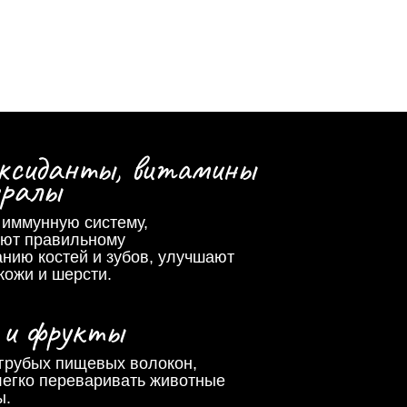
ксиданты, витамины
ералы
 иммунную систему,
уют правильному
нию костей и зубов, улучшают
кожи и шерсти.
 и фрукты
 грубых пищевых волокон,
легко переваривать животные
ы.